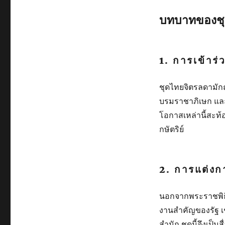
บทบาทของชุ
1.
การเข้าร่
ชุดไทยจิตรลดามักถ
บรมราชาภิเษก แล
โอกาสเหล่านี้สะท
กษัตริย์
2.
การแต่ง
นอกจากพระราชพิธี
งานสำคัญของรัฐ เช
สำนัก ชุดนี้จึงเ