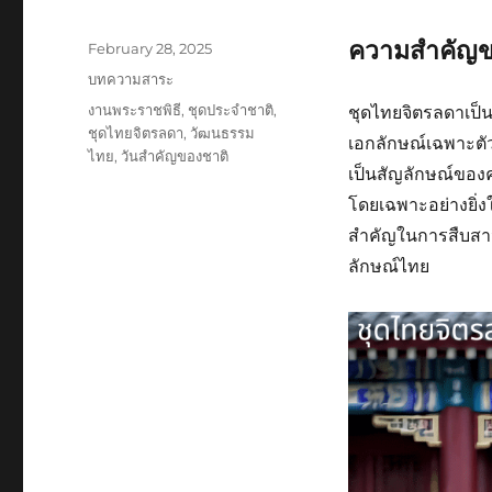
ความสำคัญข
Posted
February 28, 2025
on
Categories
บทความสาระ
Tags
งานพระราชพิธี
,
ชุดประจำชาติ
,
ชุดไทยจิตรลดาเป็
ชุดไทยจิตรลดา
,
วัฒนธรรม
เอกลักษณ์เฉพาะตัว
ไทย
,
วันสำคัญของชาติ
เป็นสัญลักษณ์ของ
โดยเฉพาะอย่างยิ
สำคัญในการสืบสา
ลักษณ์ไทย