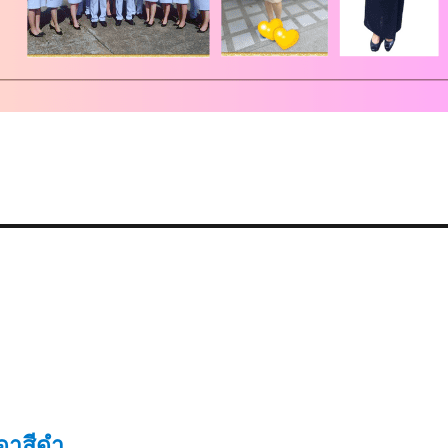
าสีดํา