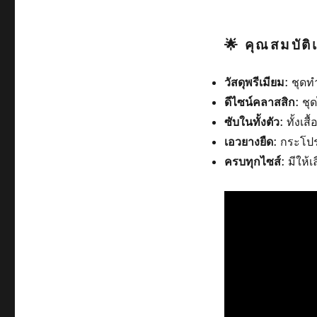
🌟 คุณสมบัติ
วัสดุพรีเมียม
: ชุด
ดีไซน์คลาสสิก
: ช
ซับในทั้งตัว
: ทั้งเ
เอวยางยืด
: กระโปร
ครบทุกไซส์
: มีให้