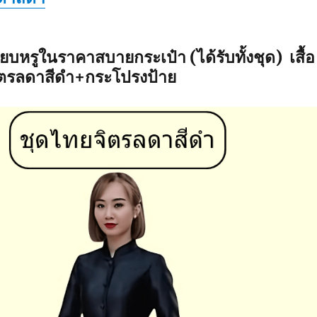
ียบหรูในราคาสบายกระเป๋า (ได้รับทั้งชุด) เสื้อ
ตรลดาสีดำ+กระโปรงป้าย