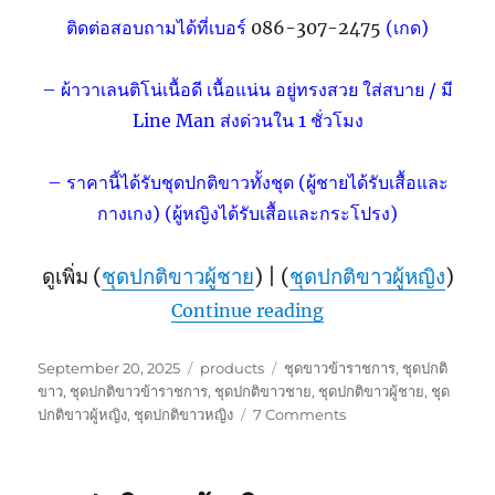
ติดต่อสอบถามได้ที่เบอร์
086-307-2475
(เกด)
– ผ้าวาเลนติโน่เนื้อดี เนื้อแน่น อยู่ทรงสวย ใส่สบาย / มี
Line Man ส่งด่วนใน 1 ชั่วโมง
– ราคานี้ได้รับชุดปกติขาวทั้งชุด (
ผู้ชายได้รับ
เสื้อและ
กางเกง) (ผู้หญิงได้รับเสื้อและกระโปรง)
ดูเพิ่ม (
ชุดปกติขาวผู้ชาย
) | (
ชุดปกติขาวผู้หญิง
)
“ชุดปกติขาวข้าราชก
Continue reading
Posted
Categories
Tags
September 20, 2025
products
ชุดขาวข้าราชการ
,
ชุดปกติ
on
ขาว
,
ชุดปกติขาวข้าราชการ
,
ชุดปกติขาวชาย
,
ชุดปกติขาวผู้ชาย
,
ชุด
on
ปกติขาวผู้หญิง
,
ชุดปกติขาวหญิง
7 Comments
ชุด
ปกติ
ขาว