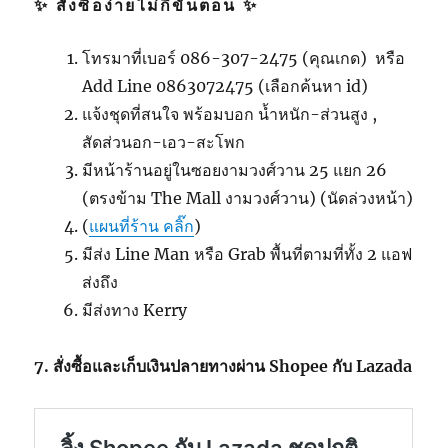
✨ สั่งซื้อง่ายไม่กี่ขั้นตอน ✨
โทรมาที่เบอร์ 086-307-2475 (คุณเกด) หรือ
Add Line 0863072475 (เลือกค้นหา id)
แจ้งชุดที่สนใจ พร้อมบอก น้ำหนัก-ส่วนสูง ,
สัดส่วนอก-เอว-สะโพก
มีหน้าร้านอยู่ในซอยงามวงศ์วาน 25 แยก 26
(ตรงข้าม The Mall งามวงศ์วาน) (นัดล่วงหน้า)
(
แผนที่ร้าน คลิ๊ก
)
มีส่ง Line Man หรือ Grab พื้นที่ตามที่ทั้ง 2 แอฟ
ส่งถึง
มีส่งทาง Kerry
7. สั่งซื้อและเก็บเงินปลายทางผ่าน Shopee กับ Lazada