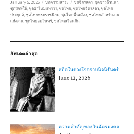
Posted
Categories
Tags
January 5, 2025
บทความสาระ
ชุดจิตรลดา
,
ชุดชาวล้านนา
,
on
ชุดปักษ์ใต้
,
ชุดผ้าไหมแพรวา
,
ชุดไทย
,
ชุดไทยจิตรลดา
,
ชุดไทย
ประยุกต์
,
ชุดไทยพระราชนิยม
,
ชุดไทยพื้นเมือง
,
ชุดไทยสำหรับงาน
แต่งงาน
,
ชุดไทยอมรินทร์
,
ชุดไทยเรือนต้น
อัพเดตล่าสุด
สถิตในดวงใจตราบนิจนิรันดร์
June 12, 2026
ความสำคัญของวันฉัตรมงคล