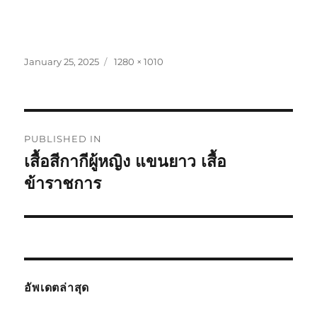
Posted
Full
January 25, 2025
1280 × 1010
on
size
Post
PUBLISHED IN
navigation
เสื้อสีกากีผู้หญิง แขนยาว เสื้อ
ข้าราชการ
อัพเดตล่าสุด