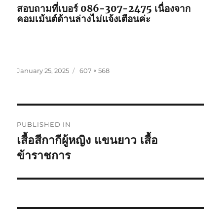
สอบถามที่เบอร์ 086-307-2475 เนื่องจาก
คอมเม้นต์ด้านล่างไม่แจ้งเตือนค่ะ
Posted
Full
January 25, 2025
607 × 568
on
size
Post
PUBLISHED IN
navigation
เสื้อสีกากีผู้หญิง แขนยาว เสื้อ
ข้าราชการ