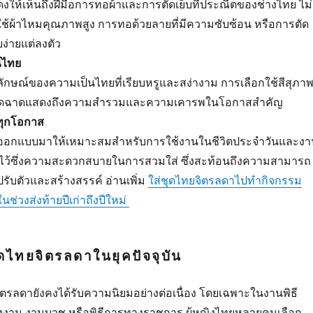
ให้เห็นถึงฝีมือการทอผ้าและการตัดเย็บที่ประณีตของช่างไทย ไม่
ใช้ผ้าไหมคุณภาพสูง การทอด้วยลายที่มีความซับซ้อน หรือการตัด
บง่ายแต่ลงตัว
์ไทย
กลักษณ์ของความเป็นไทยที่เรียบหรูและสง่างาม การเลือกใช้สีสุภา
่ฉูดฉาดแสดงถึงความสำรวมและความเคารพในโอกาสสำคัญ
ุกโอกาส
กออกแบบมาให้เหมาะสมสำหรับการใช้งานในชีวิตประจำวันและงา
งคงไว้ซึ่งความสะดวกสบายในการสวมใส่ ซึ่งสะท้อนถึงความสามารถ
บตัวและสร้างสรรค์ อ่านเพิ่ม
ใส่ชุดไทยจิตรลดาไปทำกิจกรรม
นช่วงส่งท้ายปีเก่าถึงปีใหม่
ดไทยจิตรลดาในยุคปัจจุบัน
จิตรลดายังคงได้รับความนิยมอย่างต่อเนื่อง โดยเฉพาะในงานพิธี
่งงาน งานบวช หรือพิธีการทางราชการ ผู้หญิงไทยหลายคนเลือก