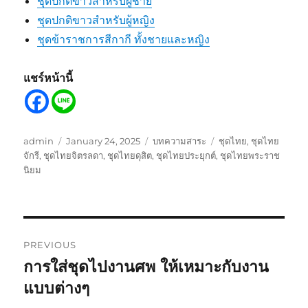
ชุดปกติขาวสำหรับผู้ชาย
ชุดปกติขาวสำหรับผู้หญิง
ชุดข้าราชการสีกากี ทั้งชายและหญิง
แชร์หน้านี้
Author
Posted
Categories
Tags
admin
January 24, 2025
บทความสาระ
ชุดไทย
,
ชุดไทย
on
จักรี
,
ชุดไทยจิตรลดา
,
ชุดไทยดุสิต
,
ชุดไทยประยุกต์
,
ชุดไทยพระราช
นิยม
Post
PREVIOUS
navigation
การใส่ชุดไปงานศพ ให้เหมาะกับงาน
Previous
post:
แบบต่างๆ