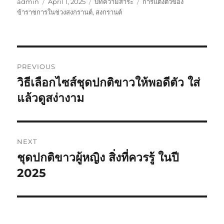
Author
Posted
Categories
Tags
admin
April 1, 2025
บทความสาระ
การแต่งตัวของ
on
ข้าราชการในช่วงสงกรานต์
,
สงกรานต์
Post
PREVIOUS
navigation
วิธีเลือกไซส์ชุดปกติขาวให้พอดีตัว ใส่
Previous
post:
แล้วดูสง่างาม
NEXT
ชุดปกติขาวผู้หญิง สิ่งที่ควรรู้ ในปี
Next
post:
2025