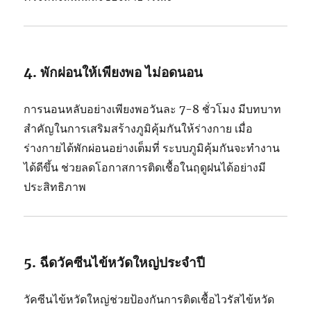
4.
พัก
ผ่อน
ให้
เพียง
พอ
ไม่
อด
นอน
การ
นอน
หลับ
อย่าง
เพียง
พอ
วัน
ละ
7-
8
ชั่วโมง
มี
บทบาท
สำคัญ
ใน
การ
เสริม
สร้าง
ภูมิคุ้มกัน
ให้
ร่างกาย
เมื่อ
ร่างกาย
ได้
พัก
ผ่อน
อย่าง
เต็ม
ที่
ระบบ
ภูมิคุ้มกัน
จะ
ทำงาน
ได้
ดี
ขึ้น
ช่วย
ลด
โอกาส
การ
ติด
เชื้อ
ใน
ฤดู
ฝน
ได้
อย่าง
มี
ประสิทธิภาพ
5.
ฉีด
วัคซีน
ไข้
หวัด
ใหญ่
ประจำ
ปี
วัคซีน
ไข้
หวัด
ใหญ่
ช่วย
ป้องกัน
การ
ติด
เชื้อ
ไวรัส
ไข้
หวัด