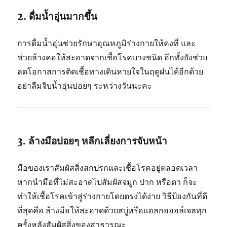
2.
ดื่ม
น้ำ
อุ่น
มาก
ขึ้น
การ
ดื่ม
น้ำ
อุ่น
ช่วย
รักษา
อุณหภูมิ
ร่างกาย
ให้
คงที่
และ
ช่วย
ล้าง
คอ
ให้
สะอาด
จาก
เชื้อ
โรค
บาง
ชนิด
อีก
ทั้ง
ยัง
ช่วย
ลด
โอกาส
การ
ติด
เชื้อ
ทาง
เดิน
หายใจ
ใน
ฤดู
ฝน
ได้
อีก
ด้วย
อย่า
ลืม
จิบ
น้ำ
อุ่น
บ่อยๆ
ระหว่าง
วัน
นะคะ
3.
ล้าง
มือ
บ่อยๆ
หลีก
เลี่ยง
การ
จับ
หน้า
มือ
ของ
เรา
สัมผัส
สิ่ง
สกปรก
และ
เชื้อ
โรค
อยู่
ตลอด
เวลา
หาก
นำ
มือ
ที่
ไม่
สะอาด
ไป
สัมผัส
จมูก
ปาก
หรือ
ตา
ก็
จะ
ทำให้
เชื้อ
โรค
เข้า
สู่
ร่างกาย
โดยตรง
ได้
ง่าย
วิธี
ป้องกัน
ที่
ดี
ที่สุด
คือ
ล้าง
มือ
ให้
สะอาด
ด้วย
สบู่
หรือ
แอลกอฮอล์
เจล
ทุก
ครั้ง
หลัง
สัมผัส
สิ่งของ
สาธารณะ