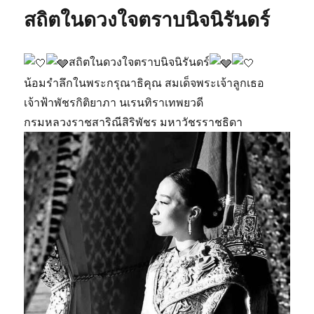
สถิตในดวงใจตราบนิจนิรันดร์
สถิตในดวงใจตราบนิจนิรันดร์
น้อมรำลึกในพระกรุณาธิคุณ สมเด็จพระเจ้าลูกเธอ
เจ้าฟ้าพัชรกิติยาภา นเรนทิราเทพยวดี
กรมหลวงราชสาริณีสิริพัชร มหาวัชรราชธิดา