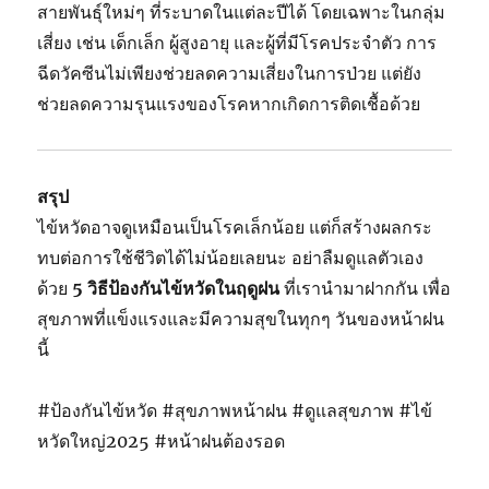
สาย
พันธุ์
ใหม่ๆ
ที่
ระบาด
ใน
แต่ละ
ปี
ได้
โดย
เฉพาะ
ใน
กลุ่ม
เสี่ยง
เช่น
เด็ก
เล็ก
ผู้
สูง
อายุ
และ
ผู้
ที่
มี
โรค
ประจำ
ตัว
การ
ฉีด
วัคซีน
ไม่
เพียง
ช่วย
ลด
ความ
เสี่ยง
ใน
การ
ป่วย
แต่
ยัง
ช่วย
ลด
ความ
รุนแรง
ของ
โรค
หาก
เกิด
การ
ติด
เชื้อ
ด้วย
สรุป
ไข้
หวัด
อาจ
ดู
เหมือน
เป็น
โรค
เล็ก
น้อย
แต่
ก็
สร้าง
ผลก
ระ
ทบ
ต่อ
การ
ใช้
ชีวิต
ได้
ไม่
น้อย
เลย
นะ
อย่า
ลืม
ดูแล
ตัว
เอง
ด้วย
5
วิธี
ป้องกัน
ไข้
หวัด
ใน
ฤดู
ฝน
ที่
เรา
นำ
มา
ฝาก
กัน
เพื่อ
สุขภาพ
ที่
แข็ง
แรง
และ
มี
ความ
สุข
ใน
ทุกๆ
วัน
ของ
หน้า
ฝน
นี้
#ป้องกันไข้หวัด #สุขภาพหน้าฝน #ดูแลสุขภาพ #ไข้
หวัดใหญ่2025 #หน้าฝนต้องรอด