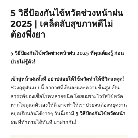
5 วิธีป้องกันไข้หวัดช่วงหน้าฝน
2025 | เคล็ดลับสุขภาพดีไม่
ต้องพึ่งยา
5
วิธี
ป้องกัน
ไข้
หวัด
ช่วง
หน้า
ฝน
2025
ที่
คุณ
ต้อง
รู้
ก่อน
ป่วย
ไม่รู้
ตัว!
เข้า
สู่
หน้า
ฝน
ทั้งที
อย่า
ปล่อย
ให้
ไข้
หวัด
ทำให้
ชีวิต
สะดุด!
ช่วง
ฤดู
ฝน
แบบ
นี้
อากาศ
ที่
เย็น
ลง
และ
ความชื้น
สูง
เป็น
สวรรค์
ของ
เชื้อ
โรค
หลาย
ชนิด
โดย
เฉพาะ
ไวรัส
ไข้
หวัด
หาก
ไม่
ดูแล
ตัว
เอง
ให้
ดี
อาจ
ทำให้
เรา
ป่วย
จน
ต้อง
หยุด
งาน
หยุด
เรียน
กัน
ได้
ง่ายๆ
วัน
นี้
เรา
มี
5
วิธี
ป้องกัน
ไข้
หวัด
หน้า
ฝน
ที่
ทำ
ตาม
ได้
ทันที
มา
ฝาก
กัน!