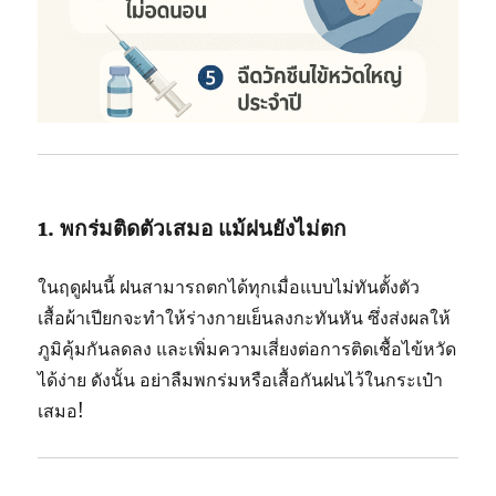
1.
พก
ร่ม
ติดตัว
เสมอ
แม้
ฝน
ยัง
ไม่
ตก
ใน
ฤดู
ฝน
นี้
ฝน
สามารถ
ตก
ได้
ทุก
เมื่อ
แบบ
ไม่ทัน
ตั้ง
ตัว
เสื้อผ้า
เปียก
จะ
ทำให้
ร่างกาย
เย็น
ลง
กะทันหัน
ซึ่ง
ส่ง
ผล
ให้
ภูมิคุ้มกัน
ลด
ลง
และ
เพิ่ม
ความ
เสี่ยง
ต่อ
การ
ติด
เชื้อ
ไข้
หวัด
ได้
ง่าย
ดัง
นั้น
อย่า
ลืม
พก
ร่ม
หรือ
เสื้อ
กัน
ฝน
ไว้
ใน
กระเป๋า
เสมอ!